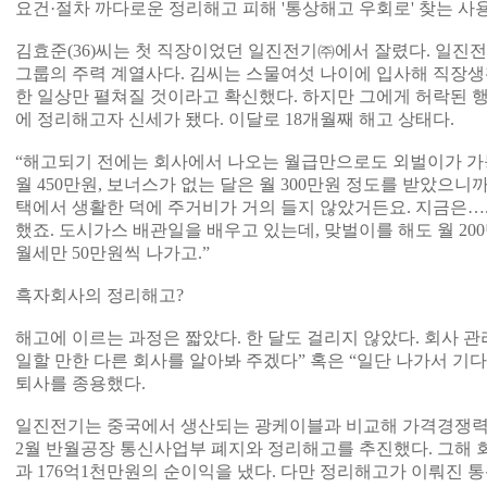
요건·절차 까다로운 정리해고 피해 '통상해고 우회로' 찾는 사
김효준(36)씨는 첫 직장이었던 일진전기㈜에서 잘렸다. 일진전
그룹의 주력 계열사다. 김씨는 스물여섯 나이에 입사해 직장생
한 일상만 펼쳐질 것이라고 확신했다. 하지만 그에게 허락된 행복
에 정리해고자 신세가 됐다. 이달로 18개월째 해고 상태다.
“해고되기 전에는 회사에서 나오는 월급만으로도 외벌이가 가
월 450만원, 보너스가 없는 달은 월 300만원 정도를 받았으니
택에서 생활한 덕에 주거비가 거의 들지 않았거든요. 지금은…
했죠. 도시가스 배관일을 배우고 있는데, 맞벌이를 해도 월 20
월세만 50만원씩 나가고.”
흑자회사의 정리해고?
해고에 이르는 과정은 짧았다. 한 달도 걸리지 않았다. 회사 
일할 만한 다른 회사를 알아봐 주겠다” 혹은 “일단 나가서 기
퇴사를 종용했다.
일진전기는 중국에서 생산되는 광케이블과 비교해 가격경쟁력이 
2월 반월공장 통신사업부 폐지와 정리해고를 추진했다. 그해 
과 176억1천만원의 순이익을 냈다. 다만 정리해고가 이뤄진 