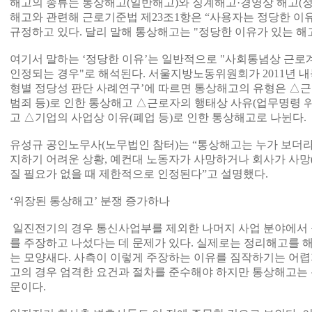
해고의 종류는 통상해고(일반해고)와 징계해고·경영상 해고(정
해고와 관련해 근로기준법 제23조1항은 “사용자는 정당한 이유
규정하고 있다. 달리 말해 통상해고는 "정당한 이유가 있는 해
여기서 말하는 ‘정당한 이유’는 일반적으로 "사회통념상 근
인정되는 경우"로 해석된다. 서울지방노동위원회가 2011년 
형별 정당성 판단 사례연구’에 따르면 통상해고의 유형은 △근
범죄 등)로 인한 통상해고 △근로자의 행태상 사유(업무명령 
고 △기업의 사업상 이유(폐업 등)로 인한 통상해고로 나뉜다.
유성규 공인노무사(노무법인 참터)는 “통상해고는 누가 보더
지하기 어려운 상황, 예컨대 노동자가 사망하거나 회사가 사망(
질 필요가 없을 때 제한적으로 인정된다”고 설명했다.
‘위장된 통상해고’ 분쟁 증가하나
일진전기의 경우 통신사업부를 제외한 나머지 사업 분야에서
를 주장하고 나섰다는 데 문제가 있다. 실제로는 정리해고를 
는 모양새다. 사측이 이렇게 주장하는 이유를 짐작하기는 어렵
고의 경우 엄격한 요건과 절차를 준수해야 하지만 통상해고는 
문이다.