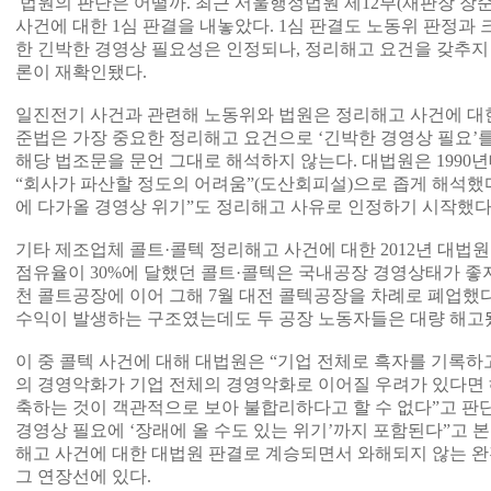
법원의 판단은 어떨까. 최근 서울행정법원 제12부(재판장 장
사건에 대한 1심 판결을 내놓았다. 1심 판결도 노동위 판정과 
한 긴박한 경영상 필요성은 인정되나, 정리해고 요건을 갖추지
론이 재확인됐다.
일진전기 사건과 관련해 노동위와 법원은 정리해고 사건에 대한
준법은 가장 중요한 정리해고 요건으로 ‘긴박한 경영상 필요’를
해당 법조문을 문언 그대로 해석하지 않는다. 대법원은 1990
“회사가 파산할 정도의 어려움”(도산회피설)으로 좁게 해석했다.
에 다가올 경영상 위기”도 정리해고 사유로 인정하기 시작했다
기타 제조업체 콜트·콜텍 정리해고 사건에 대한 2012년 대법
점유율이 30%에 달했던 콜트·콜텍은 국내공장 경영상태가 좋지 
천 콜트공장에 이어 그해 7월 대전 콜텍공장을 차례로 폐업했
수익이 발생하는 구조였는데도 두 공장 노동자들은 대량 해고
이 중 콜텍 사건에 대해 대법원은 “기업 전체로 흑자를 기록하
의 경영악화가 기업 전체의 경영악화로 이어질 우려가 있다면
축하는 것이 객관적으로 보아 불합리하다고 할 수 없다”고 판
경영상 필요에 ‘장래에 올 수도 있는 위기’까지 포함된다”고 
해고 사건에 대한 대법원 판결로 계승되면서 와해되지 않는 완
그 연장선에 있다.