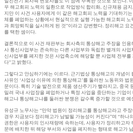
일진전기 회사측 변호사들도 이 점에 주목한 것으로 보인다. 
우 해고회피 노력의 일환으로 작업방식 합리화, 신규채용 금지,
지만 이 사건 사용자에게 이 같은 해고회피 노력을 기대하기는
체를 폐업하는 상황에서 현실적으로 실행 가능한 해고회피 노
과 희망퇴직을 실시하게 된 것”이라고 강변했다. 정리해고 요
를 택한 셈이다.
결론적으로 이 사건 재판부는 회사측의 통상해고 주장을 인용하
사 통신사업부는 존속하는 다른 사업부와 독립한 별개의 사업체
신사업부를 폐지한 것은 사업축소에 해당할 뿐 사업체 전부를 
다”고 밝혔다.
그렇다고 안심하기에는 이르다. 근기법상 통상해고의 개념이 
사유인 ‘사업상 이유에 의한 통상해고’를 둘러싼 노동위와 법원
문이다. 특히 기술 발전으로 제품 생산주기가 빨라지고, 중국
밀려 국내 사업장을 폐업하거나 특정 사업을 중단하는 기업이
해고냐 통상해고냐를 둘러싼 분쟁은 갈수록 증가할 것으로 예
유성규 노무사는 “만약 법원이 정리해고를 통상해고라고 주장
경우 지금보다 정리해고가 남발될 가능성이 커진다”며 “하나
권한은 사용자의 인사재량에 속하는데, 사용자가 정리하고자 
문에 배치한 뒤 해당 부서와 사업을 폐지하는 형태로 해고가 