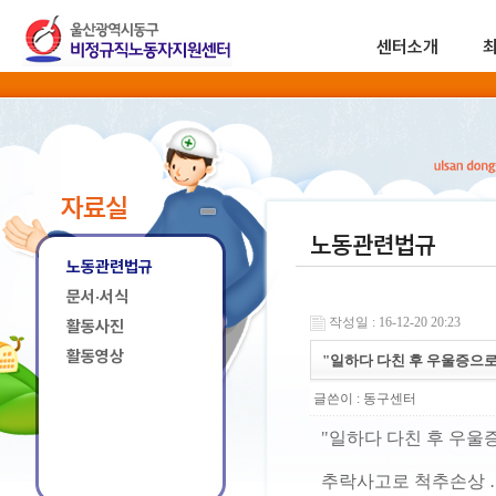
센터소개
자료실
노동관련법규
노동관련법규
문서·서식
작성일 : 16-12-20 20:23
활동사진
활동영상
"일하다 다친 후 우울증으로
글쓴이 :
동구센터
"일하다 다친 후 우울
추락사고로 척추손상 …