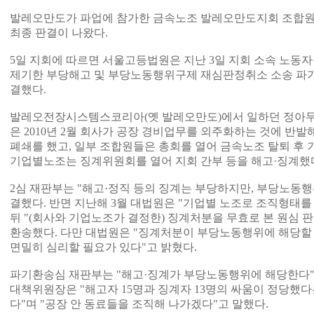
발레오만도가 파업에 참가한 금속노조 발레오만도지회 조합원
최종 판결이 나왔다.
5일 지회에 따르면 서울고등법원은 지난 3일 지회 소속 노
제기한 부당해고 및 부당노동행위구제 재심판정취소 소송 파
결했다.
발레오전장시스템스코리아(옛 발레오만도)에서 일하던 정아무
은 2010년 2월 회사가 공장 경비업무를 외주화하는 것에 반발
폐쇄를 했고, 일부 조합원들은 총회를 열어 금속노조 탈퇴 후
기업별노조는 징계위원회를 열어 지회 간부 등을 해고·징계했
2심 재판부는 "해고·정직 등의 징계는 부당하지만, 부당노동
결했다. 반면 지난해 3월 대법원은 "기업별 노조로 조직형태를
뒤 "(회사와 기업노조가 결정한) 징계처분을 무효로 본 원심 
환송했다. 다만 대법원은 "징계처분이 부당노동행위에 해당할 
면밀히 심리할 필요가 있다"고 밝혔다.
파기환송심 재판부는 "해고·징계가 부당노동행위에 해당한다"
대책위원장은 "해고자 15명과 징계자 13명의 싸움이 정당했다
다"며 "공장 안 동료들을 조직해 나가겠다"고 말했다.