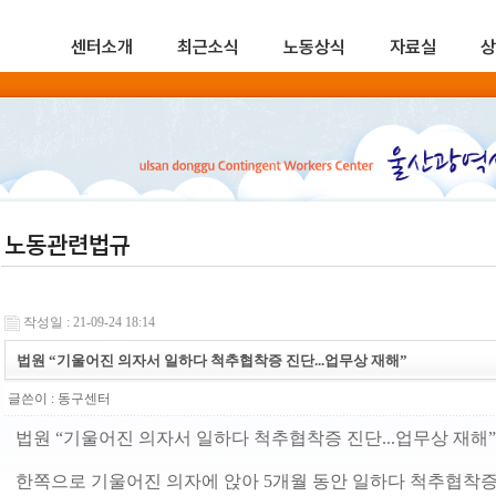
센터소개
최근소식
노동상식
자료실
상
노동관련법규
작성일 : 21-09-24 18:14
법원 “기울어진 의자서 일하다 척추협착증 진단...업무상 재해”
글쓴이 :
동구센터
법원 “기울어진 의자서 일하다 척추협착증 진단...업무상 재해”
한쪽으로 기울어진 의자에 앉아 5개월 동안 일하다 척추협착증