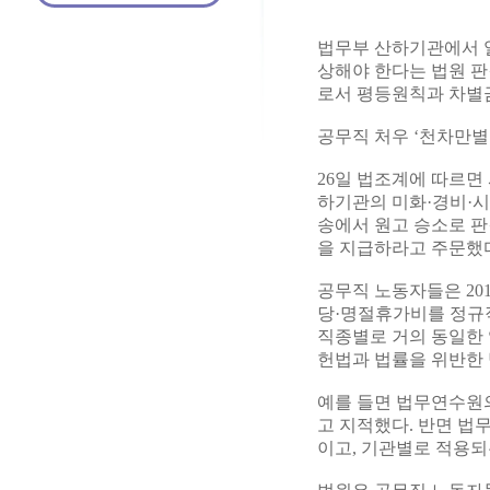
법무부 산하기관에서 
상해야 한다는 법원 판
로서 평등원칙과 차별
공무직 처우 ‘천차만별’
26일 법조계에 따르면
하기관의 미화·경비·시설
송에서 원고 승소로 판
을 지급하라고 주문했
공무직 노동자들은 20
당·명절휴가비를 정규직
직종별로 거의 동일한 
헌법과 법률을 위반한
예를 들면 법무연수원
고 지적했다. 반면 법
이고, 기관별로 적용되