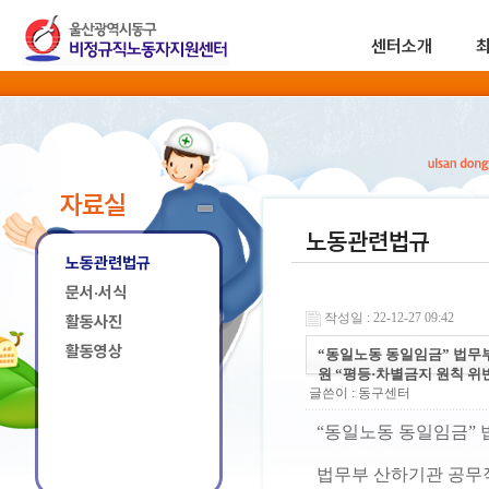
센터소개
자료실
노동관련법규
노동관련법규
문서·서식
작성일 : 22-12-27 09:42
활동사진
활동영상
“동일노동 동일임금” 법무부
원 “평등·차별금지 원칙 위
글쓴이 :
동구센터
“동일노동 동일임금” 
법무부 산하기관 공무직 