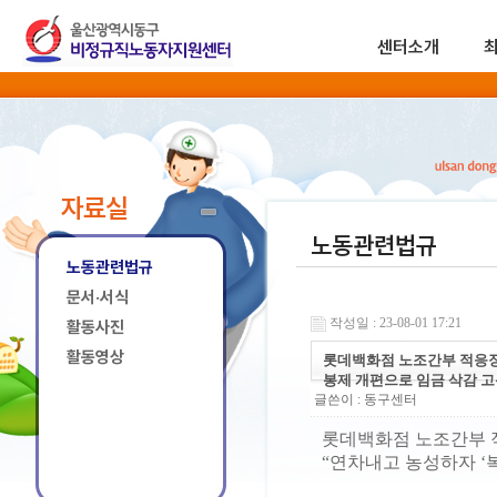
센터소개
자료실
노동관련법규
노동관련법규
문서·서식
작성일 : 23-08-01 17:21
활동사진
활동영상
롯데백화점 노조간부 적응장애
봉제 개편으로 임금 삭감 고
글쓴이 :
동구센터
롯데백화점 노조간부 
“연차내고 농성하자 ‘