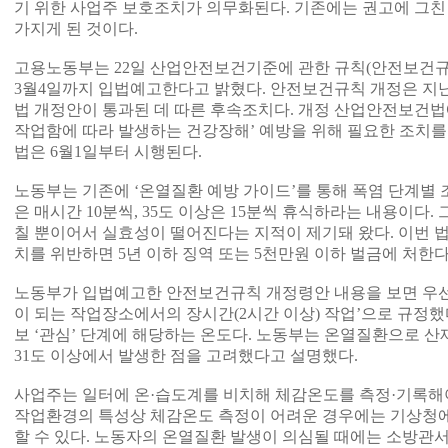
기 위한 사업주 보호조치가 의무화된다. 기존에는 권고에 그친
가지게 된 것이다.
고용노동부는 22일 산업안전보건기준에 관한 규칙(안전보건규
3월4일까지 입법예고한다고 밝혔다. 안전보건규칙 개정은 지
법 개정안이 통과된 데 따른 후속조치다. 개정 산업안전보건법
작업함에 따라 발생하는 건강장해’ 예방을 위해 필요한 조치를 
법은 6월1일부터 시행된다.
노동부는 기존에 ‘온열질환 예방 가이드’를 통해 폭염 단계별 
은 매시간 10분씩, 35도 이상은 15분씩 휴식하라는 내용이다.
칠 뿐이어서 실효성이 떨어진다는 지적이 제기돼 왔다. 이번 
치를 위반하면 5년 이하 징역 또는 5천만원 이하 벌금에 처한다
노동부가 입법예고한 안전보건규칙 개정령안 내용을 보면 우선 
이 되는 작업장소에서의 장시간(2시간 이상) 작업’으로 규정했다
보 ‘관심’ 단계에 해당하는 온도다. 노동부는 온열질환으로 산재
31도 이상에서 발생한 점을 고려했다고 설명했다.
사업주는 일터에 온·습도계를 비치해 체감온도를 측정·기록해야
작업환경의 특성상 체감온도 측정이 어려운 경우에는 기상청
할 수 있다. 노동자의 온열질환 발생이 의심될 때에는 소방관서에