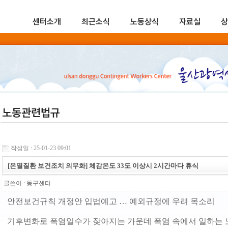
센터소개
최근소식
노동상식
자료실
상
노동관련법규
작성일 : 25-01-23 09:01
[온열질환 보건조치 의무화] 체감온도 33도 이상시 2시간마다 휴식
글쓴이 :
동구센터
안전보건규칙 개정안 입법예고 … 예외규정에 우려 목소리
기후변화로 폭염일수가 잦아지는 가운데 폭염 속에서 일하는