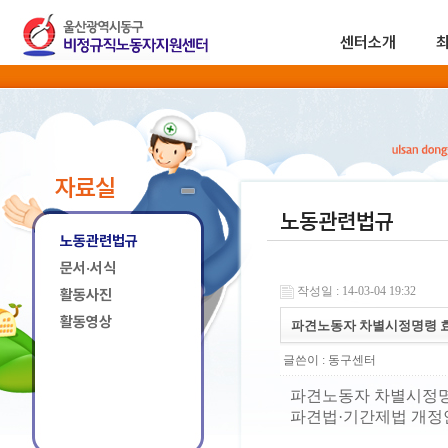
센터소개
자료실
노동관련법규
노동관련법규
문서·서식
작성일 : 14-03-04 19:32
활동사진
활동영상
파견노동자 차별시정명령 
글쓴이 :
동구센터
파견노동자 차별시정명
파견법·기간제법 개정