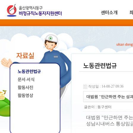
센터소개
자료실
노동관련법규
노동관련법규
문서·서식
작성일 : 14-08-27 09:36
활동사진
활동영상
대법원 "만근하면 주는 성과
글쓴이 :
동구센터
대법원 "만근하면 주는
성남시내버스 통상임금