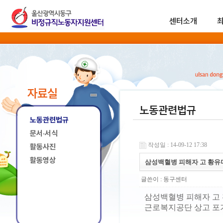
센터소개
자료실
노동관련법규
노동관련법규
문서·서식
작성일 : 14-09-12 17:38
활동사진
활동영상
삼성백혈병 피해자 고 황유
글쓴이 :
동구센터
삼성백혈병 피해자 고
근로복지공단 상고 포기