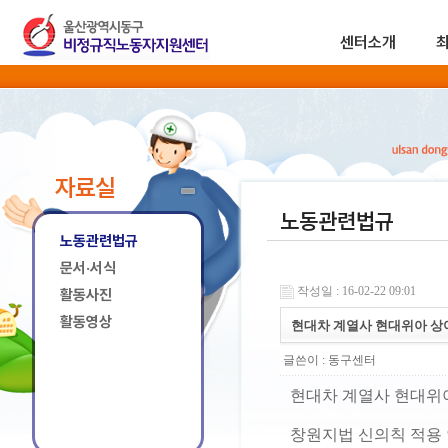
센터소개
자료실
노동관련법규
노동관련법규
문서·서식
작성일 : 16-02-22 09:01
활동사진
활동영상
현대차 계열사 현대위아 상
글쓴이 :
동구센터
현대차 계열사 현대위
창원지법 신의칙 적용 