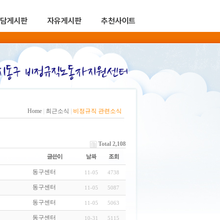
담게시판
자유게시판
추천사이트
Home
|
최근소식
|
비정규직 관련소식
Total 2,108
동구센터
11-05
4738
동구센터
11-05
5087
동구센터
11-05
5063
동구센터
10-31
5115