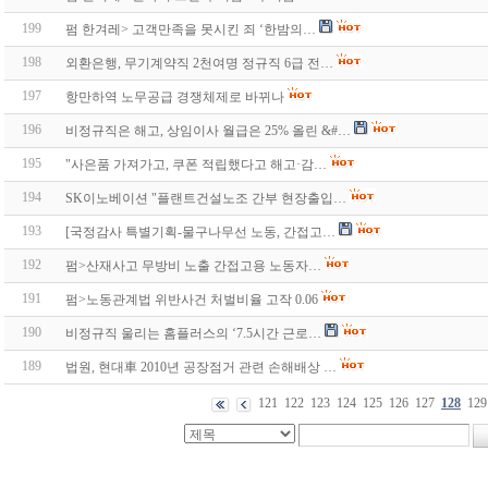
199
펌 한겨레> 고객만족을 못시킨 죄 ‘한밤의…
198
외환은행, 무기계약직 2천여명 정규직 6급 전…
197
항만하역 노무공급 경쟁체제로 바뀌나
196
비정규직은 해고, 상임이사 월급은 25% 올린 &#…
195
"사은품 가져가고, 쿠폰 적립했다고 해고·감…
194
SK이노베이션 "플랜트건설노조 간부 현장출입…
193
[국정감사 특별기획-물구나무선 노동, 간접고…
192
펌>산재사고 무방비 노출 간접고용 노동자…
191
펌>노동관계법 위반사건 처벌비율 고작 0.06
190
비정규직 울리는 홈플러스의 ‘7.5시간 근로…
189
법원, 현대車 2010년 공장점거 관련 손해배상 …
121
122
123
124
125
126
127
128
129