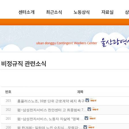
센터소개
최근소식
노동상식
자료실
상
비정규직 관련소식
203
홈플러스노조, 10분 단위 근로계약 폐지 촉구
202
펌>삼성전자서비스 천안센터 고 최종범씨 7…
201
펌>삼성전자서비스, 노동자 자살에 “명복 …
200
펌 한겨레> 일하며 느낀 수치심…무력감·…