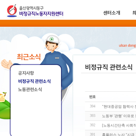
센터소개
최근소식
비정규직 관련소식
공지사항
비정규직 관련소식
노동관련소식
394
"현대중공업 협력사 
393
노동부 '관행' 이유로
392
[노동시간단축 사회적
391
홈플러스 노사 "시급 1