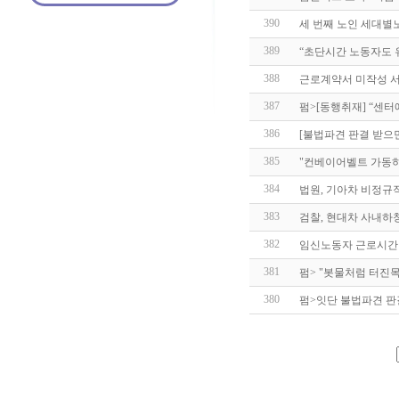
390
세 번째 노인 세대별
389
“초단시간 노동자도 
388
근로계약서 미작성 서
387
펌>[동행취재] “센터
386
[불법파견 판결 받으면
385
"컨베이어벨트 가동
384
법원, 기아차 비정규
383
검찰, 현대차 사내하
382
임신노동자 근로시간
381
펌> "봇물처럼 터진
380
펌>잇단 불법파견 판