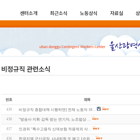
센터소개
최근소식
노동상식
자료실
상
비정규직 관련소식
439
비정규직 종합대책 시행하면] 전체 노동자 10…
438
“방송사 지휘·감독 받는 연기자, 노조법상 …
437
인권위 “특수고용직 산재보험 적용제외 삭…
436
한국지엠 군산공장, 사내하청 또 해고 1순위 …