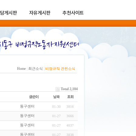
담게시판
자유게시판
추천사이트
Home
|
최근소식
|
비정규직 관련소식
Total 2,104
동구센터
01-30
3816
동구센터
01-27
3666
동구센터
01-27
4037
동구센터
01-27
3838