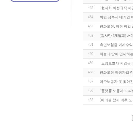
465
“현대차 비정규직 파
464
이번 정부서 대기업 
463
한화오션, 하청 파업 
462
[감사만 4개월째] 
461
휴면보험금 이자수익 
460
하늘과 땅이 연대하
459
“요양보호사 저임금
458
한화오션 하청파업 장기
457
이주노동자 못 찾아간
456
“플랫폼 노동자·프리
455
[아리셀 참사 이후 노