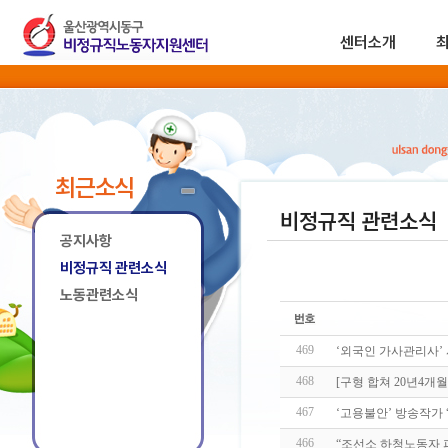
센터소개
최근소식
비정규직 관련소식
공지사항
비정규직 관련소식
노동관련소식
469
‘외국인 가사관리사’
468
[구형 합쳐 20년4개
467
‘고용불안’ 방송작가
466
“조선소 하청노동자 