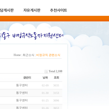
담게시판
자유게시판
추천사이트
Home
|
최근소식
|
비정규직 관련소식
Total 2,108
동구센터
02-09
3035
동구센터
01-30
3153
동구센터
01-25
3096
동구센터
01-16
3653