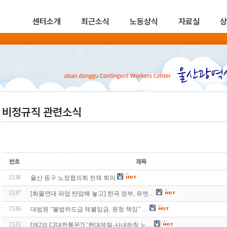
센터소개
최근소식
노동상식
자료실
상
비정규직 관련소식
1538
울산 동구 노정협의회 전체 회의
1537
[화물연대 파업 탄압해 놓고] 한국 정부, 유엔…
1536
대법원 “불법하도급 체불임금, 원청 책임” …
1535
[제2의 CJ대한통운?] ‘현대제철-사내하청 노…