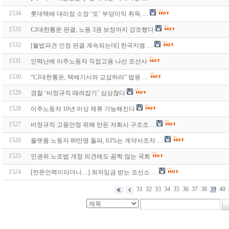
1534
롯데택배 대리점 소장 ‘또’ 부당이익 취득 …
1533
CJ대한통운 판결, 노동 3권 보장까지 강조했다
1532
[불법파견 인정 판결 계속되는데] 한국지엠 …
1531
인력난에 이주노동자 직접고용 나선 조선사
1530
“CJ대한통운, 택배기사와 교섭하라” 법원 …
1529
경찰 ‘비정규직 때려잡기’ 심상찮다
1528
이주노동자 10년 이상 체류 가능해진다
1527
비정규직 고용안정 위해 만든 자회사 구조조…
1526
플랫폼 노동자 80만명 돌파, 63%는 계약서조차 …
1525
인권위 노조법 개정 의견에도 꼼짝 않는 국회
1524
[전문인력이라더니…] 최저임금 받는 조선소 …
31
32
33
34
35
36
37
38
39
40