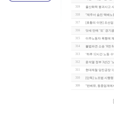
319
울산화력 붕괴사고 사망
318
“제주서 숨진 택배노동
317
[호황의 이면] 조선업
316
닷새 만에 ‘또’ 경기
315
이주노동자 폭행에 체불
314
불법파견 소송 ‘8전 
313
‘하루 12시간 노동·
312
윤석열 정부 3년간 ‘
311
현대제철 당진공장 1천
310
[단독] 노조법 시행령
309
“런베뮤, 동종업계에