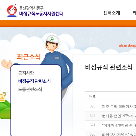
센터소개
최근소식
비정규직 관련소식
공지사항
비정규직 관련소식
노동관련소식
323
제주 쿠팡 택배기사 고 
322
런베뮤 법인 ‘97%가
321
“이제야 470억원 손
320
라인 ‘3시간30분’ 섰