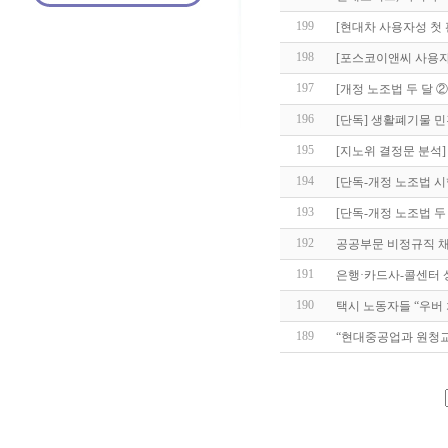
199
[현대차 사용자성 첫 
198
[포스코이앤씨 사용자 
197
[개정 노조법 두 달 
196
[단독] 생활폐기물 
195
[지노위 결정문 분석
194
[단독-개정 노조법 시
193
[단독-개정 노조법 두 
192
공공부문 비정규직 채
191
은행·카드사-콜센터 
190
택시 노동자들 “우버
189
“현대중공업과 원청교