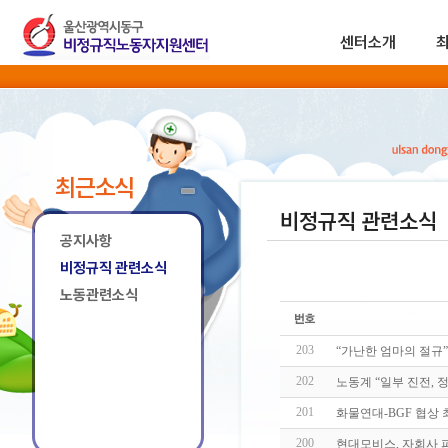
센터소개
최근소식
비정규직 관련소식
공지사항
비정규직 관련소식
노동관련소식
203
“가난한 엄마의 절규”
202
노동계 “일부 진전, 
201
화물연대-BGF 협상 
200
현대모비스, 자회사 