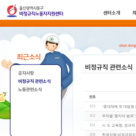
센터소개
최근소식
비정규직 관련소식
공지사항
비정규직 관련소식
노동관련소식
653
‘중대재해 첫 대법원 
652
무차별 '묻지마 범죄'
651
시·도 교육청, 정규
650
한국지엠 비정규직지