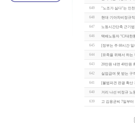
649
"노조가 싫다"는 인
648
현대·기아차비정규직
647
노동시간단축 근기법 
646
택배노동자 "CJ대한
645
[정부는 주 69시간 
644
[유족을 위해서 하는 
643
20만원 내면 40만
642
실업급여 못 받는 구직
641
[불법파견 판결 확산
640
거리 나선 비정규 노
639
고 김용균씨 7일부터 