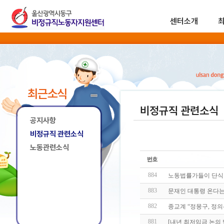
센터소개
최근소식
비정규직 관련소식
공지사항
비정규직 관련소식
노동관련소식
884
노동법률가들이 단식
883
문재인 대통령 온다는
882
종교계 “정몽구, 정
881
[내년 최저임금 논의 