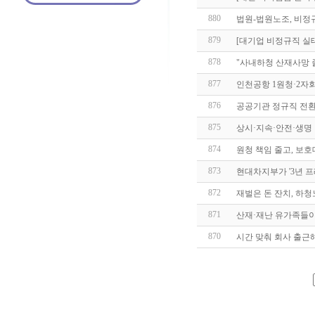
880
법원-법원노조, 비정
879
[대기업 비정규직 실태
878
"사내하청 산재사망 
877
인천공항 1원청·2
876
공공기관 정규직 전환
875
상시·지속·안전·생명
874
원청 책임 줄고, 보호
873
현대차지부가 '3년 프
872
재벌은 돈 잔치, 하
871
산재·재난 유가족들
870
시간 맞춰 회사 출근