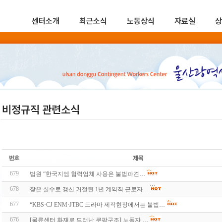
센터소개
최근소식
노동상식
자료실
상
비정규직 관련소식
679
법원 “한국지엠 협력업체 사용은 불법파견…
678
잦은 실수로 갱신 거절된 1년 계약직 근로자…
677
“KBS·CJ ENM·JTBC 드라마 제작현장에서는 불법…
676
[물류센터 화재로 드러난 쿠팡구조] 노동자 …