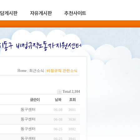
담게시판
자유게시판
추천사이트
Home
|
최근소식
|
비정규직 관련소식
Total 2,104
동구센터
06-08
3601
동구센터
06-08
3636
동구센터
06-25
3882
동구센터
06-25
3941