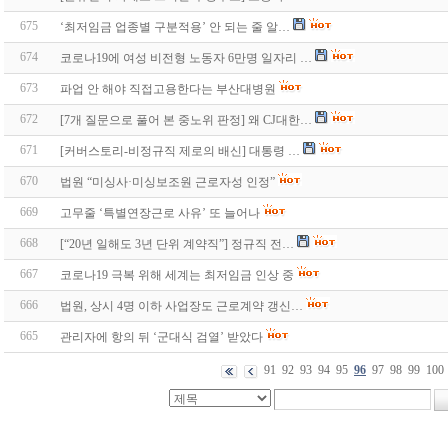
675
‘최저임금 업종별 구분적용’ 안 되는 줄 알…
674
코로나19에 여성 비전형 노동자 6만명 일자리 …
673
파업 안 해야 직접고용한다는 부산대병원
672
[7개 질문으로 풀어 본 중노위 판정] 왜 CJ대한…
671
[커버스토리-비정규직 제로의 배신] 대통령 …
670
법원 “미싱사·미싱보조원 근로자성 인정”
669
고무줄 ‘특별연장근로 사유’ 또 늘어나
668
[“20년 일해도 3년 단위 계약직”] 정규직 전…
667
코로나19 극복 위해 세계는 최저임금 인상 중
666
법원, 상시 4명 이하 사업장도 근로계약 갱신…
665
관리자에 항의 뒤 ‘군대식 검열’ 받았다
91
92
93
94
95
96
97
98
99
100