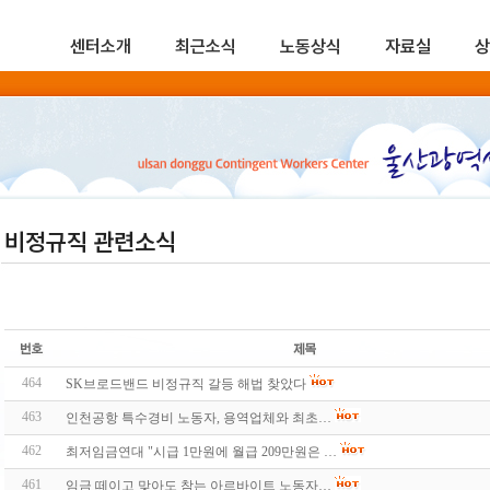
센터소개
최근소식
노동상식
자료실
상
비정규직 관련소식
464
SK브로드밴드 비정규직 갈등 해법 찾았다
463
인천공항 특수경비 노동자, 용역업체와 최초…
462
최저임금연대 "시급 1만원에 월급 209만원은 …
461
임금 떼이고 맞아도 참는 아르바이트 노동자…