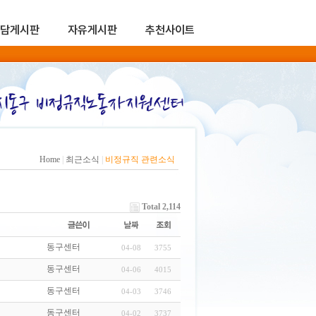
담게시판
자유게시판
추천사이트
Home
|
최근소식
|
비정규직 관련소식
Total 2,114
동구센터
04-08
3755
동구센터
04-06
4015
동구센터
04-03
3746
동구센터
04-02
3737