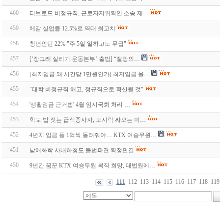
460
티브로드 비정규직, 근로자지위확인 소송 제…
459
체감 실업률 12.5%로 역대 최고치
458
청년인턴 22% "주 5일 일하고도 무급"
457
[‘장그래 살리기 운동본부’ 출범] “절망의…
456
[최저임금 왜 시간당 1만원인가] 최저임금 올…
455
"대학 비정규직 해고, 정규직으로 확산될 것"
454
'생활임금 근거법' 4월 임시국회 처리 …
453
학교 밥 짓는 급식종사자, 도시락 싸오는 이…
452
4년치 임금 등 1억씩 돌려줘야… KTX 여승무원…
451
남해화학 사내하청도 불법파견 확정판결
450
9년간 꿈꾼 KTX 여승무원 복직 희망, 대법원에…
111
112
113
114
115
116
117
118
119