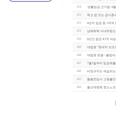
454
'생활임금 근거법' 4
453
학교 밥 짓는 급식종
452
4년치 임금 등 1억씩
451
남해화학 사내하청도
450
9년간 꿈꾼 KTX 여
449
대법원 "현대차 보
448
대법원 판결> 불법파
447
7월1빌부터 임금체불
446
비정규직도 세습되는
445
돌봄전담사 고용불안·
444
울산대병원 청소노조