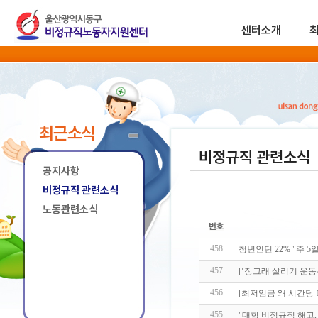
센터소개
최근소식
비정규직 관련소식
공지사항
비정규직 관련소식
노동관련소식
458
청년인턴 22% "주 5
457
[‘장그래 살리기 운동
456
[최저임금 왜 시간당
455
"대학 비정규직 해고,