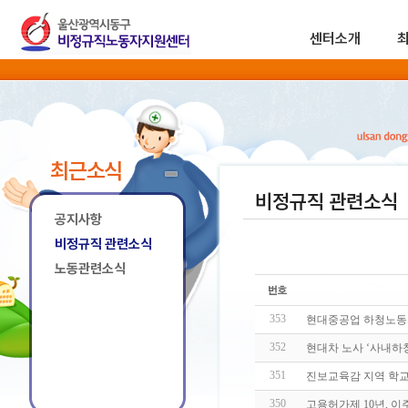
센터소개
최근소식
비정규직 관련소식
공지사항
비정규직 관련소식
노동관련소식
353
현대중공업 하청노동자
352
현대차 노사 ‘사내하청
351
진보교육감 지역 학
350
고용허가제 10년, 