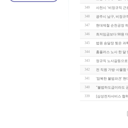
349
사천시 ‘비정규직 근
348
광주시 남구, 비정규
347
현대제철 순천공장 하
346
최저임금보다 90원 
345
법원 송달장 찢은 과
344
홈플러스 노사 한 달 
343
정규직 노사갈등으로
342
전 직원 가방·사물함 
341
'잠복한 불법파견' 현
340
"불법하도급이라도 
339
[삼성전자서비스 협력