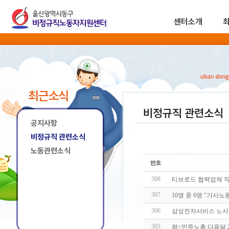
센터소개
최근소식
비정규직 관련소식
공지사항
비정규직 관련소식
노동관련소식
308
티브로드 협력업체 직
307
10명 중 6명 "가사
306
삼성전자서비스 노사 
305
펌>민주노총 다음달 2