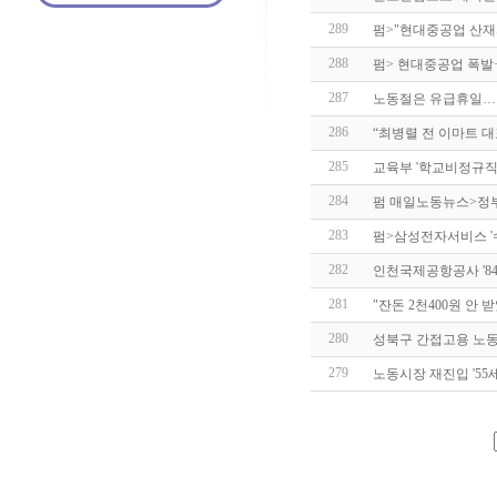
289
펌>"현대중공업 산
288
펌> 현대중공업 폭
287
노동절은 유급휴일…
286
“최병렬 전 이마트 
285
교육부 '학교비정규
284
펌 매일노동뉴스>정부
283
펌>삼성전자서비스 '
282
인천국제공항공사 '8
281
"잔돈 2천400원 안
280
성북구 간접고용 노
279
노동시장 재진입 '55