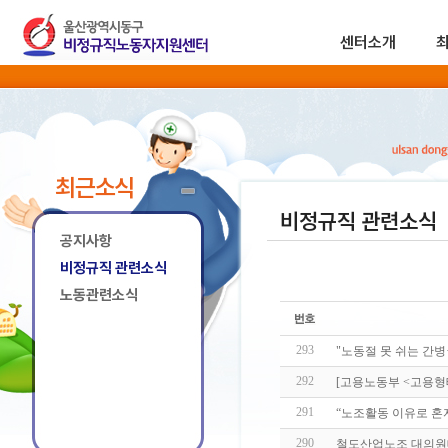
센터소개
최근소식
비정규직 관련소식
공지사항
비정규직 관련소식
노동관련소식
293
"노동절 못 쉬는 간
292
[고용노동부 <고용형
291
“노조활동 이유로 혼자
290
철도산업노조 대의원