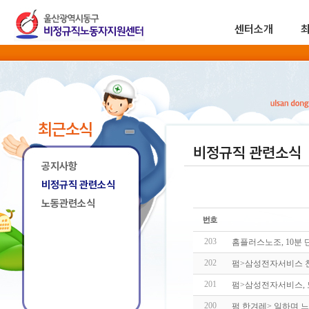
센터소개
최근소식
비정규직 관련소식
공지사항
비정규직 관련소식
노동관련소식
203
홈플러스노조, 10분
202
펌>삼성전자서비스 천
201
펌>삼성전자서비스, 
200
펌 한겨레> 일하며 