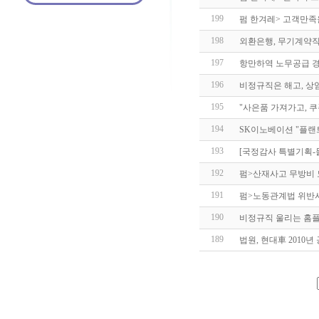
199
펌 한겨레> 고객만족
198
외환은행, 무기계약직
197
항만하역 노무공급 
196
비정규직은 해고, 상임
195
"사은품 가져가고, 
194
SK이노베이션 "플
193
[국정감사 특별기획-
192
펌>산재사고 무방비
191
펌>노동관계법 위반사건
190
비정규직 울리는 홈플
189
법원, 현대車 2010