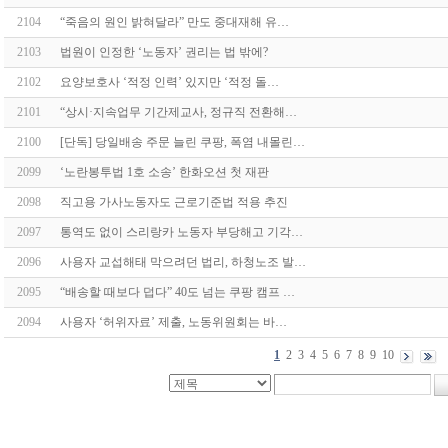
2104
“죽음의 원인 밝혀달라” 만도 중대재해 유…
2103
법원이 인정한 ‘노동자’ 권리는 법 밖에?
2102
요양보호사 ‘적정 인력’ 있지만 ‘적정 돌…
2101
“상시·지속업무 기간제교사, 정규직 전환해…
2100
[단독] 당일배송 주문 늘린 쿠팡, 폭염 내몰린…
2099
‘노란봉투법 1호 소송’ 한화오션 첫 재판
2098
직고용 가사노동자도 근로기준법 적용 추진
2097
통역도 없이 스리랑카 노동자 부당해고 기각…
2096
사용자 교섭해태 막으려던 법리, 하청노조 발…
2095
“배송할 때보다 덥다” 40도 넘는 쿠팡 캠프 …
2094
사용자 ‘허위자료’ 제출, 노동위원회는 바…
1
2
3
4
5
6
7
8
9
10