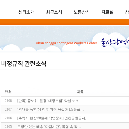
센터소개
최근소식
노동상식
자료실
상
비정규직 관련소식
2108
[단독] 중노위, 원청 ‘대형로펌’ 맞설 노조 …
2107
‘역대급 폭염’에 정부 지침 묵살한 LG유플…
2106
[추락사 현장 68일째 작업중지] 인천공항공사,…
2105
쿠팡만 있는 배송 ‘마감시간’, 폭염 속 작…