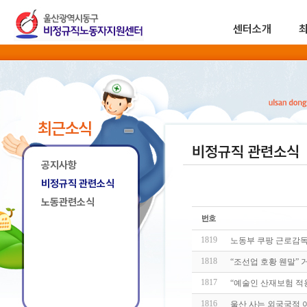
센터소개
최근소식
비정규직 관련소식
공지사항
비정규직 관련소식
노동관련소식
1819
노동부 쿠팡 근로감독
1818
“조선업 호황 웬말” 
1817
“예술인 산재보험 적
1816
울산 사는 외국국적 