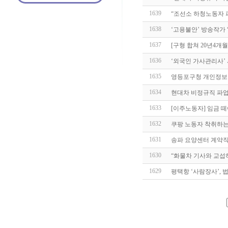
1639
“조선소 하청노동자 
1638
‘고용불안’ 방송작가
1637
[구형 합쳐 20년4개
1636
‘외국인 가사관리사’
1635
영등포구청 개인정보 
1634
현대차 비정규직 파업
1633
[이주노동자] 임금 떼
1632
쿠팡 노동자 착취하는 
1631
송파 요양센터 계약직 
1630
“화물차 기사와 교섭
1629
평택항 ‘사람장사’, 