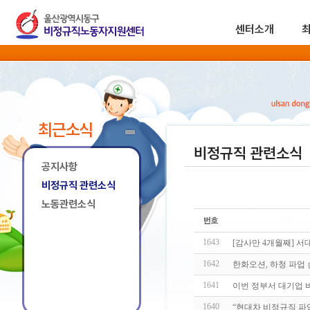
센터소개
최근소식
비정규직 관련소식
공지사항
비정규직 관련소식
노동관련소식
1643
[감사만 4개월째] 
1642
한화오션, 하청 파업 
1641
이번 정부서 대기업 
1640
“현대차 비정규직 파