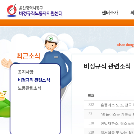
센터소개
최근소식
비정규직 관련소식
공지사항
비정규직 관련소식
노동관련소식
332
홈플러스 노조, 전국 
331
"홈플러스는 기본급 1
330
헌법재판소, 청소노동
329
최저임금 못 받는 청