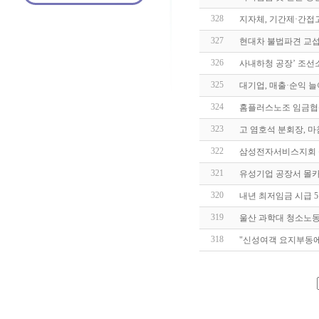
328
지자체, 기간제·간접
327
현대차 불법파견 교섭
326
사내하청 공장’ 조선소
325
대기업, 매출·순익 늘
324
홈플러스노조 임금협상
323
고 염호석 분회장, 
322
삼성전자서비스지회 설
321
유성기업 공장서 몰카
320
내년 최저임금 시급 5
319
울산 과학대 청소노
318
"신성여객 요지부동에