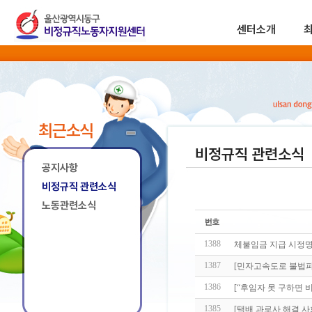
센터소개
최근소식
비정규직 관련소식
공지사항
비정규직 관련소식
노동관련소식
1388
체불임금 지급 시정명
1387
[민자고속도로 불법파견
1386
[“후임자 못 구하면 비
1385
[택배 과로사 해결 사