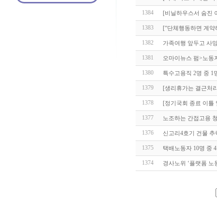
1384
[비닐하우스서 숨진 
1383
[“단체행동하면 계약
1382
가족여행 앞두고 사망
1381
오마이뉴스 펌>노동자
1380
특수고용직 2명 중 
1379
[생리휴가는 결근처리
1378
[정기국회 종료 이틀 
1377
노조하는 간접고용 청
1376
신고리4호기 건물 추락
1375
택배노동자 10명 중 4
1374
경사노위 ‘플랫폼 노동