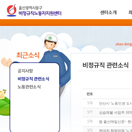
센터소개
최근소식
비정규직 관련소식
공지사항
비정규직 관련소식
노동관련소식
578
안산시 '노동인권 도
577
상습체불 사업주 183명
576
펌 울산매일신문> 
575
현대차 협력업체 '노