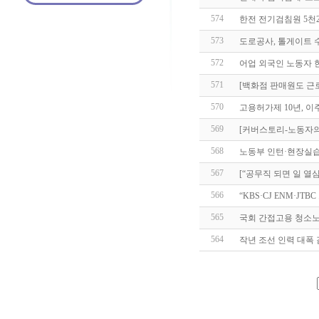
574
한전 전기검침원 5천
573
도로공사, 톨게이트 
572
어업 외국인 노동자 한
571
[백화점 판매원도 근로
570
고용허가제 10년, 
569
[커버스토리-노동자의
568
노동부 인턴·현장실습생
567
[“공무직 되면 일 열심
566
“KBS·CJ ENM·J
565
국회 간접고용 청소노
564
작년 조선 인력 대폭