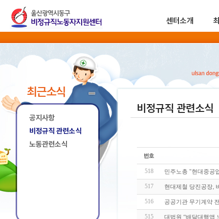
센터소개
최근소식
비정규직 관련소식
공지사항
비정규직 관련소식
노동관련소식
518
민주노총 "현대중공
517
현대제철 당진공장, 
516
공공기관 무기계약 전
515
대법원 “배달대행앱 