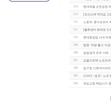
514
현대제철 순천공장 하
513
[조선소에 역대급 고
512
노동부, 중식보조비 최
511
[물류센터 화재로 드
510
현대중공업 사내 하청
509
법원 ‘차량 출고·이
508
실업급여 초유 사태 
507
갑을오토텍 노조파괴
506
압구정 신현대아파트 
505
드라마 <송곳> 노조
504
전임교원 책임시수 증