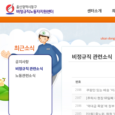
센터소개
최근소식
비정규직 관련소식
공지사항
비정규직 관련소식
노동관련소식
2108
쿠팡만 있는 배송 ‘마
2107
[추락사 현장 68일째
2106
‘역대급 폭염’에 정부
2105
[단독] 중노위, 원청 