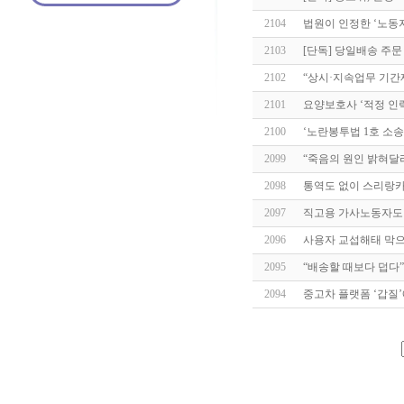
2104
법원이 인정한 ‘노동자
2103
[단독] 당일배송 주문
2102
“상시·지속업무 기간
2101
요양보호사 ‘적정 인력
2100
‘노란봉투법 1호 소송
2099
“죽음의 원인 밝혀달
2098
통역도 없이 스리랑카
2097
직고용 가사노동자도
2096
사용자 교섭해태 막으
2095
“배송할 때보다 덥다”
2094
중고차 플랫폼 ‘갑질