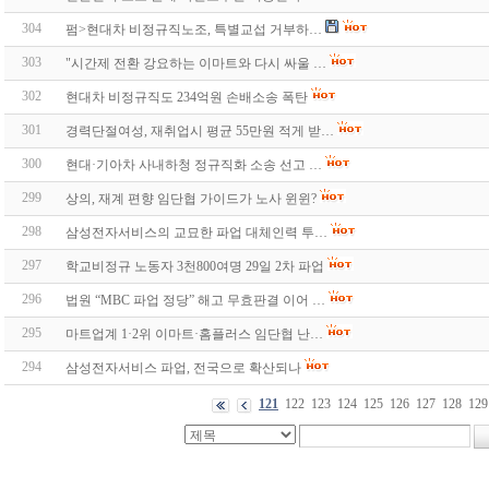
304
펌>현대차 비정규직노조, 특별교섭 거부하…
303
"시간제 전환 강요하는 이마트와 다시 싸울 …
302
현대차 비정규직도 234억원 손배소송 폭탄
301
경력단절여성, 재취업시 평균 55만원 적게 받…
300
현대·기아차 사내하청 정규직화 소송 선고 …
299
상의, 재계 편향 임단협 가이드가 노사 윈윈?
298
삼성전자서비스의 교묘한 파업 대체인력 투…
297
학교비정규 노동자 3천800여명 29일 2차 파업
296
법원 “MBC 파업 정당” 해고 무효판결 이어 …
295
마트업계 1·2위 이마트·홈플러스 임단협 난…
294
삼성전자서비스 파업, 전국으로 확산되나
121
122
123
124
125
126
127
128
129