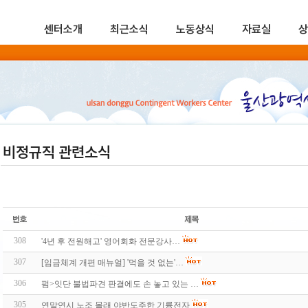
센터소개
최근소식
노동상식
자료실
상
비정규직 관련소식
308
'4년 후 전원해고' 영어회화 전문강사…
307
[임금체계 개편 매뉴얼] '먹을 것 없는'…
306
펌>잇단 불법파견 판결에도 손 놓고 있는 …
305
연말연시 노조 몰래 야반도주한 기륭전자