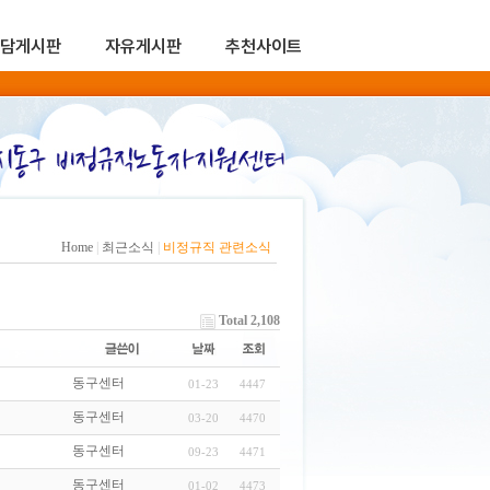
담게시판
자유게시판
추천사이트
Home
|
최근소식
|
비정규직 관련소식
Total 2,108
동구센터
01-23
4447
동구센터
03-20
4470
동구센터
09-23
4471
동구센터
01-02
4473