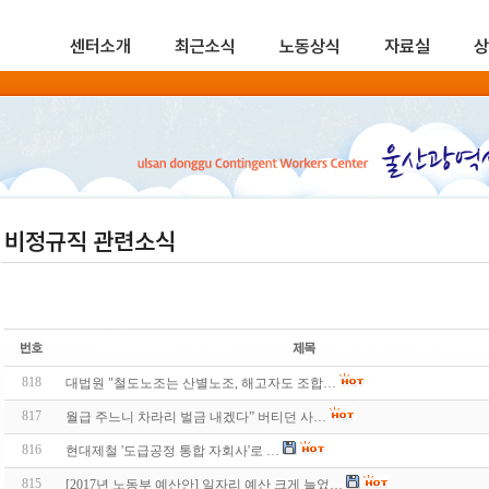
센터소개
최근소식
노동상식
자료실
상
비정규직 관련소식
818
대법원 "철도노조는 산별노조, 해고자도 조합…
817
월급 주느니 차라리 벌금 내겠다” 버티던 사…
816
현대제철 '도급공정 통합 자회사'로 …
815
[2017년 노동부 예산안] 일자리 예산 크게 늘었…