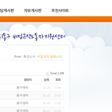
담게시판
자유게시판
추천사이트
Home
|
최근소식
|
비정규직 관련소식
Total 2,108
동구센터
11-24
3718
동구센터
02-23
3718
동구센터
07-10
3718
동구센터
09-12
3719