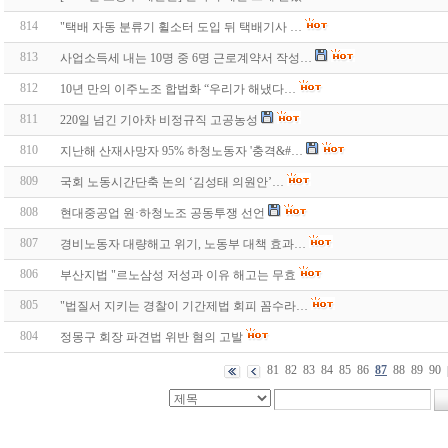
814
"택배 자동 분류기 휠소터 도입 뒤 택배기사 …
813
사업소득세 내는 10명 중 6명 근로계약서 작성…
812
10년 만의 이주노조 합법화 “우리가 해냈다…
811
220일 넘긴 기아차 비정규직 고공농성
810
지난해 산재사망자 95% 하청노동자 '충격&#…
809
국회 노동시간단축 논의 ‘김성태 의원안’…
808
현대중공업 원·하청노조 공동투쟁 선언
807
경비노동자 대량해고 위기, 노동부 대책 효과…
806
부산지법 "르노삼성 저성과 이유 해고는 무효
805
"법질서 지키는 경찰이 기간제법 회피 꼼수라…
804
정몽구 회장 파견법 위반 혐의 고발
81
82
83
84
85
86
87
88
89
90