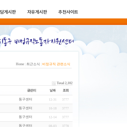
담게시판
자유게시판
추천사이트
Home
|
최근소식
|
비정규직 관련소식
Total 2,102
동구센터
12-31
3777
동구센터
10-18
3777
동구센터
12-14
3777
동구센터
08-03
3778