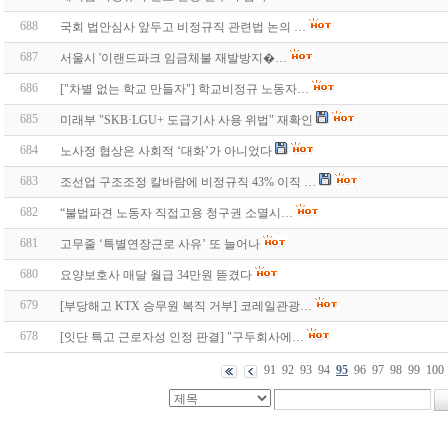
688
국회 법안심사 앞두고 비정규직 관련법 논의 …
687
서울시 '이랜드파크 임금체불 재발방지�…
686
["차별 없는 학교 만들자"] 학교비정규 노동자…
685
미래부 "SKB·LGU+ 도급기사 사용 위법" 재확인
684
노사정 협상은 사회적 ‘대화’가 아니었다
683
조선업 구조조정 칼바람에 비정규직 43% 이직 …
682
“불법파견 노동자 직접고용 청구권 소멸시…
681
고무줄 ‘특별연장근로 사유’ 또 늘어나
680
요양보호사 매달 월급 34만원 뜯겼다
679
[부당해고 KTX 승무원 복직 거부] 코레일관광…
678
[잇단 특고 근로자성 인정 판결] "구두회사에…
91
92
93
94
95
96
97
98
99
100