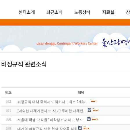
센터소개
최근소식
노동상식
자료실
상
비정규직 관련소식
692
비정규직 대책 국회서도 막히나…최소 7개法 …
691
[미숙련 대체기관사 또 사고] 무리한 대체인…
690
서울대 학생·교직원 "비학생조교 해고 부끄…
689
대기업 비정규직 선호 현상 갈수록 심화