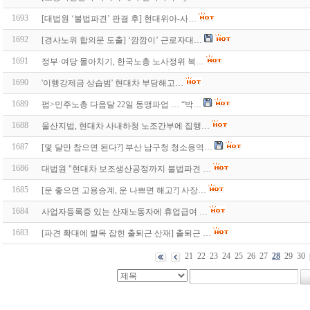
1693
[대법원 ‘불법파견’ 판결 후] 현대위아-사…
1692
[경사노위 합의문 도출] ‘깜깜이’ 근로자대…
1691
정부·여당 몰아치기, 한국노총 노사정위 복…
1690
'이행강제금 상습범' 현대차 부당해고…
1689
펌>민주노총 다음달 22일 동맹파업 … “박…
1688
울산지법, 현대차 사내하청 노조간부에 집행…
1687
[몇 달만 참으면 된다?] 부산 남구청 청소용역…
1686
대법원 "현대차 보조생산공정까지 불법파견 …
1685
[운 좋으면 고용승계, 운 나쁘면 해고?] 사장…
1684
사업자등록증 있는 산재노동자에 휴업급여 …
1683
[파견 확대에 발목 잡힌 출퇴근 산재] 출퇴근 …
21
22
23
24
25
26
27
28
29
30