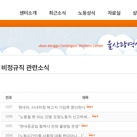
센터소개
최근소식
노동상식
자료실
상
비정규직 관련소식
1697
현대차, 사내하청 해고자 가압류 중단한다
1696
"노동절 못 쉬는 간병·요양노동자 신고하세…
1695
"현대중공업 협력사 전체 물량팀 운영"
1694
[노동시간단축 사회적 대화 한다더니…] '…