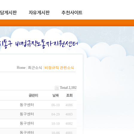
담게시판
자유게시판
추천사이트
Home
|
최근소식
|
비정규직 관련소식
Total 2,102
동구센터
06-10
4086
동구센터
04-29
4083
동구센터
10-10
4082
동구센터
10-06
4081