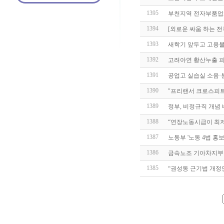
1395
부천지역 전자부품업체
1394
[외로운 싸움 하는 전
1393
새학기 앞두고 고용
1392
고려아연 황산누출 피
1391
공업고 실습실 소음·
1390
"프리랜서 크로스피트
1389
정부, 비정규직 개념 
1388
“연장노동시급이 최저
1387
노동부 '노동 4법 홍보
1386
금속노조 기아차지부 
1385
“권성동 근기법 개정안