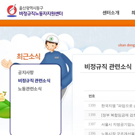
센터소개
최근소식
비정규직 관련소식
공지사항
비정규직 관련소식
노동관련소식
1399
한국지엠 "파업으로 
1398
[정부 복합임금제 검토
1397
서울시 지방공기업노
1396
노동시장 구조개선을 