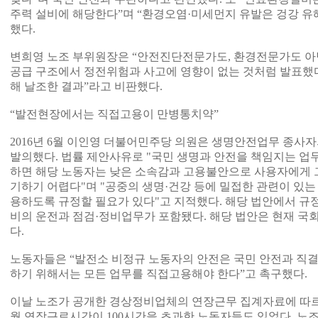
주력 설비에 해당한다”며 “환경오염·미세먼지 유발은 겅강 유
했다.
변희영 노조 부위원장은 “안전진단전문가도, 환경전문가도 아
공급 구조에서 정전위험과 사고에 영향이 없는 것처럼 발표했
해 날조한 결과”라고 비판했다.
“발전현장에서는 직접고용이 만병통치약”
2016년 6월 이인영 더불어민주당 의원은 생명안전업무 종사
발의했다. 법률 제안사유로 "국민 생명과 안전을 책임지는 업
하면 해당 노동자는 낮은 소속감과 고용불안으로 사용자에게 
기하기 어렵다"며 "공중의 생명·건강 등에 밀접한 관련이 있
용하도록 규정할 필요가 있다"고 지적했다. 해당 법안에서 규
비의 운전과 점검·정비업무가 포함됐다. 해당 법안은 현재 국
다.
노동자들은 “발전소 비정규 노동자의 안전은 국민 안전과 직결
하기 위해서는 모든 업무를 직접고용해야 한다”고 촉구했다.
이날 노조가 공개한 경상정비업체의 연장근무 집계자료에 따르
월 연장근로시간이 100시간을 초과한 노동자들도 있었다. 노