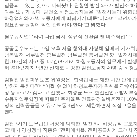
집중되고 있는 것으로 나타났다. 원청인 발전 5사가 발전소 
다는 요구가 높다. 발전소 하청노동자들은 “발전사들이 위험
하청업체와 개별 노동자에게 떠넘기기 때문”이라며 “발전사
험요인을 원청이 직접 관리해야 한다”고 밝혔다.
필수유지업무라며 파업 금지, 정규직 전환할 땐 비주력업무?
공공운수노조는 19일 오후 서울 청와대 사랑채 앞에서 기자회
남동발전·서부발전·중부발전·남부발전·동서발전 5개 발전사에서 2
한 346건의 사고 중 337건(97%)이 하청노동자의 업무에서 발
터 2016년까지 9년간 산재로 사망한 발전노동자 40명 중 하청노
김철진 일진파워노조 위원장은 “협력업체는 제한 시간 안에 업
부하지 못한다”며 “어쩔 수 없이 하청노동자가 위험을 감수하
상 등 사고가 잦다”고 전했다. 최성균 노조 한전산업개발지부
수유지업무협정에 따르면 유지율은 연료환경설비운전이 100%,
정적 전력공급을 이유로 노동 3권까지 제한하면서 직접고용을
했다.
발전 5사가 노무법인 서정에 의뢰한 ‘발전 5사 비정규직 근로
고’에서 경상정비 직종은 “전력예비율, 전력공급체계 고려시 
낮다”며 국민 안전과 무관하다고 판단했다. 또 “연료환경설비