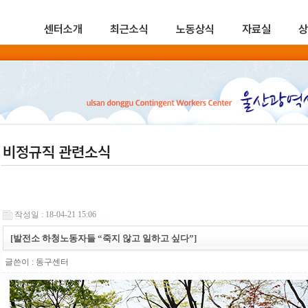
센터소개
최근소식
노동상식
자료실
상
비정규직 관련소식
작성일 : 18-04-21 15:06
[발전소 하청노동자들 “죽지 않고 일하고 싶다”]
글쓴이 :
동구센터