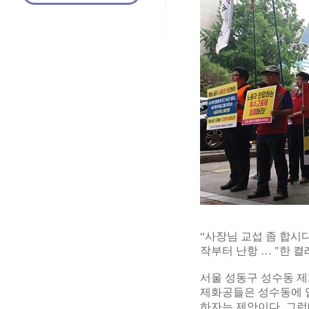
“사장님 교섭 좀 합시
작부터 난항 … "한 켤
서울 성동구 성수동 제
제화공들은 성수동에 입
하자는 제안이다. 그런