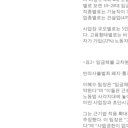
별로 보면 10~20대 임금
직종별로는 기능직이 33
업종별로는 건설업(43%)
사업장 규모별로는 5인 미만
다. 고용형태별로는 비정
자가 가입(22%) 노동
<표2> 임금체불 교차
반의사불벌죄 폐지·통
이혜수 팀장은 “임금체
약된다”며 “이들은 근
노동법 사각지대에 놓여
미만 사업장과 초단시
그는 근기법 적용 확
주장했다. 이 팀장은 
다”며 “사법권한이 없