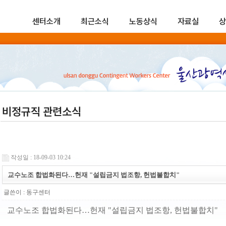
센터소개
최근소식
노동상식
자료실
상
비정규직 관련소식
작성일 : 18-09-03 10:24
교수노조 합법화된다…헌재 "설립금지 법조항, 헌법불합치"
글쓴이 :
동구센터
교수노조 합법화된다…헌재 "설립금지 법조항, 헌법불합치"