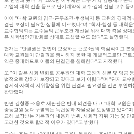
로 변천돼 왔다"며 "2002년 이후에는 교수 계약 임용제가 본
기업의 대학 진출 등으로 단기계약직 교수·강의 전담 교수 등이
이어 "대학 교원의 임금·근무조건·후생복지 등 교원의 경제적·
결권 보장이 필요한 상황에 이르렀다"며 "학사·행정 등 대학운
교수협의회는 교수들의 근무조건 개선을 위해 대학 측을 상대로
은 사학법인연합회를 상대로 교섭할 수도 없다"고 설명했다.
헌재는 "단결권은 헌법이 보장하는 근로3권의 핵심적이고 본질
대학 교원들이 단결권을 행사하지 못한 채 개별적으로만 근로
익은 중대하므로 이들의 단결권을 침해한다"고 지적했다.
또 "이 같은 사회 변화로 공무원인 대학 교원의 신분 및 임금
법적으로 강하게 보장되고 있다고 보기 어렵다"며 "단지 교수
경제적·사회적 지위향상을 위한 단결의 필요성을 전면 부인하
판단했다.
반면 김창종·조용호 재판관은 반대 의견을 내고 "대학 교원은
중등교원 등과 구별되는 독립성과 자율성을 보장받고 있다"며
교해 보장받는 기본권의 내용과 범위, 사회적 지위·기능 및 단
고려한 것으로 합리적 이유가 있다"고 밝혔다.
교수노조는 지난 2015년 4월 고용노동부에 노조설립신고서를