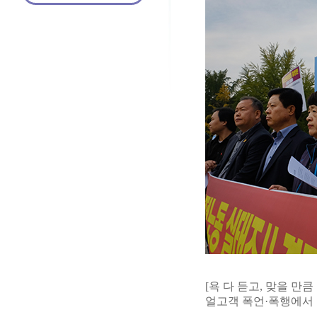
[욕 다 듣고, 맞을 만
얼고객 폭언·폭행에서 