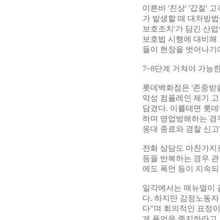
이른바 '진상' '갑질
가 발생할 때 대처방법
보호조치'가 담긴 산
보호법 시행에 대비해
들이 현장을 벗어나기
7~8단계 거쳐야 가능
롯데백화점은 '존중받을
악성 컴플레인 제기 고
담겼다. 이를테면 롯
하며 영업방해하는 경우
응대 종료와 경찰 신고
전화 상담도 마찬가지로
등을 반복하는 경우 관
에도 폭언 등이 지속되
일각에서는 매뉴얼이 
다. 하지만 감정노동자
다"며 회의적인 표정이
게 폭언을 중지하라고