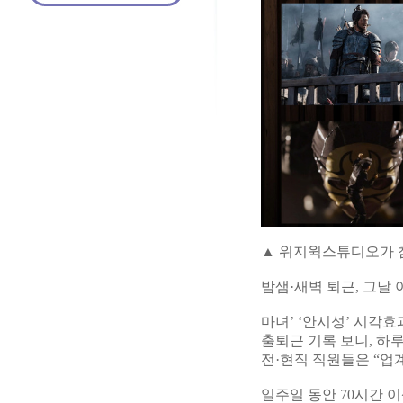
▲ 위지윅스튜디오가 
밤샘·새벽 퇴근, 그날 
마녀’ ‘안시성’ 시각
출퇴근 기록 보니, 하루
전·현직 직원들은 “업
일주일 동안 70시간 이