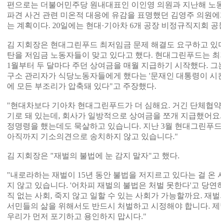
편으로는 더불어민주당 원내대표인 이인영 의원과 지난해 노동
파견 사건 관련 미온적 대응에 유감을 표명했던 김영주 의원에
는 계획이다. 20일에는 현대·기아차 6개 공장 비정규직지회 
김 지회장은 현대그린푸드 최저임금 문제 해결도 요구하고 있다
탄을 저임금 노동자들이 맞고 있다고 했다. 현대그린푸드는 최
1월부터 두 달마다 주던 상여금을 매월 지급하기 시작했다. 
구소 관리자가 식당노동자들에게 했다는 '문재인 대통령이 시킨
에 모든 부조리가 압축돼 있다"고 주장했다.
"현대차보다 기아차 현대그린푸드가 더 심해요. 거긴 단체협약으
기로 돼 있는데, 회사가 일방적으로 상여금을 쪼개 지급했어요
정명령을 했는데도 묵살하고 있습니다. 지난 3월 현대그린푸
아직까지 기소의견으로 송치하지 않고 있습니다."
김 지회장은 "재벌의 불법에 눈 감지 말자"고 했다.
"내로라하는 재벌이 15년 동안 불법을 저지르고 있다는 걸 온
지 않고 있습니다. '어차피 재벌의 불법은 처벌 못한다'고 당
직 없는 사회, 죽지 않고 일할 수 있는 사회가 가능할까요. 
서민들의 삶을 위해서도 반드시 처벌하고 시정해야 합니다. 제발
우리가 먼저 포기하고 용인하지 맙시다."