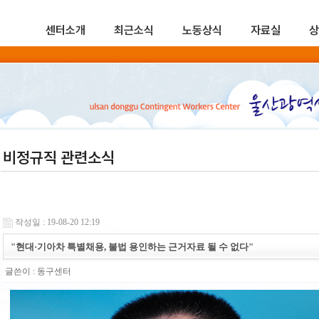
센터소개
최근소식
노동상식
자료실
상
비정규직 관련소식
작성일 : 19-08-20 12:19
"현대·기아차 특별채용, 불법 용인하는 근거자료 될 수 없다"
글쓴이 :
동구센터