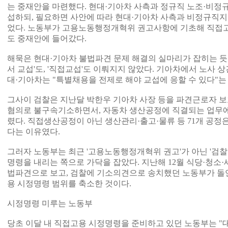
는 중재안을 마련했다. 현대·기아차 사측과 정규직 노조·비정
섭하되, 필요하면 사안에 따라 현대·기아차 사측과 비정규직지
었다. 노동부가 고용노동행정개혁위 권고사항에 기초해 직접
도 중재안에 들어갔다.
해묵은 현대·기아차 불법파견 문제 해결의 실마리가 잡히는 듯 
서 교섭'도, '직접교섭'도 이뤄지지 않았다. 기아차에서 노사 상
대·기아차는 "특별채용을 전제로 해야 교섭에 응할 수 있다"는
그사이 검찰은 지난달 박한우 기아차 사장 등을 파견근로자 보호
혐의로 불구속기소하면서, 자동차 생산공정에 직결되는 업무에
렸다. 직접생산공정이 아닌 생산관리·출고·물류 등 71개 공
다는 이유였다.
그러자 노동부는 최근 '고용노동행정개혁위 권고'가 아닌 '검찰
명령을 내리는 쪽으로 가닥을 잡았다. 지난해 12월 식당·청소
법파견으로 보고, 검찰에 기소의견으로 송치했던 노동부가 돌연
용 시정명령 범위를 축소한 것이다.
시정명령 미루는 노동부
당초 이달 내 직접고용 시정명령을 준비하고 있던 노동부는 "