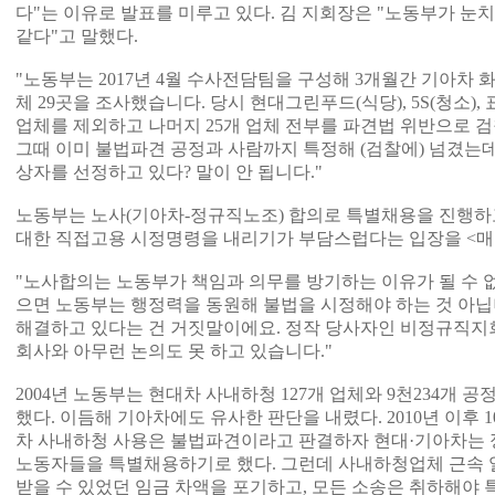
다"는 이유로 발표를 미루고 있다. 김 지회장은 "노동부가 눈
같다"고 말했다.
"노동부는 2017년 4월 수사전담팀을 구성해 3개월간 기아차
체 29곳을 조사했습니다. 당시 현대그린푸드(식당), 5S(청소), 
업체를 제외하고 나머지 25개 업체 전부를 파견법 위반으로 
그때 이미 불법파견 공정과 사람까지 특정해 (검찰에) 넘겼는데
상자를 선정하고 있다? 말이 안 됩니다."
노동부는 노사(기아차-정규직노조) 합의로 특별채용을 진행하
대한 직접고용 시정명령을 내리기가 부담스럽다는 입장을 <매
"노사합의는 노동부가 책임과 의무를 방기하는 이유가 될 수 
으면 노동부는 행정력을 동원해 불법을 시정해야 하는 것 아닙
해결하고 있다는 건 거짓말이에요. 정작 당사자인 비정규직지
회사와 아무런 논의도 못 하고 있습니다."
2004년 노동부는 현대차 사내하청 127개 업체와 9천234개
했다. 이듬해 기아차에도 유사한 판단을 내렸다. 2010년 이후 
차 사내하청 사용은 불법파견이라고 판결하자 현대·기아차는
노동자들을 특별채용하기로 했다. 그런데 사내하청업체 근속
받을 수 있었던 임금 차액을 포기하고, 모든 소송은 취하해야 