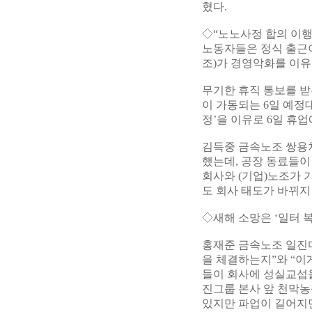
혔다.
◇“노노사정 합의 이행
노동자들은 정식 출근이
조)가 경영악화를 이유
무기한 휴직 통보를 받
이 가동되는 6일 예정
정’을 이유로 6일 휴
김득중 금속노조 쌍용
했는데, 공장 동료들이 
회사와 (기업)노조가 
도 회사 태도가 바뀌지
◇새해 소망은 ‘일터 
홍재준 금속노조 일진
을 체결하는지”와 “이
들이 회사에 성실교섭을
진그룹 본사 앞 천막농
있지만 파업이 길어지