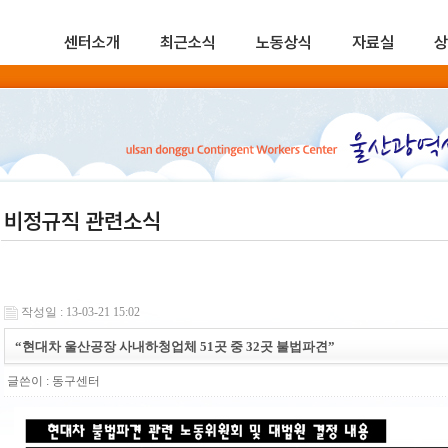
센터소개
최근소식
노동상식
자료실
상
비정규직 관련소식
작성일 : 13-03-21 15:02
“현대차 울산공장 사내하청업체 51곳 중 32곳 불법파견”
글쓴이 :
동구센터