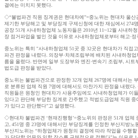
결에는 미치지 못했다.
◇“불법파견 직원 징계권은 현대차에”=중노위는 현대차 울산공
제기한 부당해고 및 부당징계 구제신청에 대한 재심에서 274
공장 51개 사내하청업체 노동자들은 2010년 11~12월 사내하
장 점거파업을 벌인 것을 이유로 사내하청업체로부터 해고·정직
중노위는 특히 "사내하청업체 51곳 중 32곳은 현대차가 직접
파견 판정을 내렸다. 의장부·차체조립부에 배치된 사내하청업체
름을 올렸다. 반면에 일부 도장부와 엔진·변속기 조립부, 시트부
법도급 판정을 받았다.
중노위는 불법파견으로 판정한 32개 업체 267명에 대해서는
로 분류된 업체 직원 7명에 대해서도 마찬가지 판정을 내렸다.
직원들은 원청인 현대차가 사용주임에도 사내하청업체가 이들
있다고 판단해 부당한 징계로 간주했고 적법도급업체 직원 중
가 있다고 판단했다”고 설명했다.
◇현대차 불법파견 ‘현재진행형’=중노위의 판정은 51개 업체 
고, 451명 중 23명에 대해서만 부당징계를 인정한 부산지방
부산지노위는 “하청업체가 원청의 결정에 따라 작업을 수행할
가 담당할 업무와 일할 장소를 구체적으로 정했다”는 이유로 1