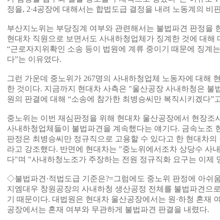
정을, 2·4공장에 대해서는 합법도급 결정을 내려 노동계의 비
부산지노위는 부당징계 여부와 관련해서는 불법파견 판정을 한
현대차 직원으로 보면서도 사내하청업체가 징계한 것에 대해 
“근로자지위확인 소송 등이 법원에 계류 중이기 때문에 징계는 
다”는 이유였다.
그런 가운데 중노위가 267명의 사내하청업체 노동자에 대해 
한 것이다. 지금까지 현대차 사측은 "울산공장 사내하청은 불
원의 판결에 대해 “소송에 참가한 최병승씨만 복직시키겠다”고
중노위는 이번 재심판정을 위해 현대차 울산공장에서 현장조사
사내하청업체들이 불법파견을 계속했다는 얘기다. 금속노조 
판정은 최병승씨만 정규직으로 고용할 수 있다고 한 현대차의 
라고 강조했다. 반면에 현대차는 "중노위에서조차 상당수 사
다"며 "사내하청노조가 주장하는 전원 정규직화 요구는 이제 
◇불법파견·적법도급 기준은?=그럼에도 중노위 판정에 아쉬움
지엠대우 창원공장의 사내하청 생산공정 전체를 불법파견으로 
기 때문이다. 대법원은 현대차 울산공장에서는 원·하청 혼재 
공장에서는 혼재 여부와 무관하게 불법파견 판결을 내렸다.