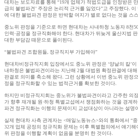
대차는 보도자료를 통해 “19개 업체가 적법도급을 인정받은 
급의 불법파견’ 주장은 논리적 근거를 잃었다”고 주장했다. 이 
에 대한 불법파견 판정은 반박할 여지가 별로 없다는 것을 스스
중노위 판정을 기준으로 하면 현대차는 사내하청 노동자 8천5
인력·공정을 정규직화해야 한다. 현대차가 뒤늦게 울산지법 판
대한 부담감 때문으로 풀이된다.
“불법파견 조합원들, 정규직지부 가입해야”
현대차비정규직지회 입장에서도 중노위 판정은 ‘양날의 칼’이 될
내하청은 불법파견이라는 지난해 2월 대법원 확정판결에 대해
판결로 의미를 축소해 왔다. 그런 상황에서 이번 중노위 판정
정을 정규직화할 수 있는 법적근거를 확보한 것이다.
하지만 비정규직지회는 중노위가 불법파견이라고 간주한 의장
가 향후 재개될 원·하청 특별교섭에서 쟁점화하는 것을 경계하
파견 정규직화는 이행의 문제이지 교섭대상이 아니라는 설명이
실제 현대차 사측 관계자는 <매일노동뉴스>와의 통화에서 “
32개 업체 공정의 정규직화 문제는 이후 특별협의에서 얘기해야
위 판정을 이행할 계획이 없음을 분명히 한 것이다.