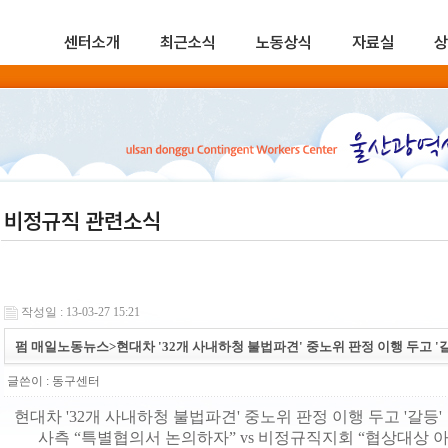
센터소개
최근소식
노동상식
자료실
상
비정규직 관련소식
작성일 : 13-03-27 15:21
펌 매일노동뉴스>현대차 '32개 사내하청 불법파견' 중노위 판정 이행 두고 '
글쓴이 :
동구센터
현대차 '32개 사내하청 불법파견' 중노위 판정 이행 두고 '갈등'
사측 “특별협의서 논의하자” vs 비정규직지회 “협상대상 